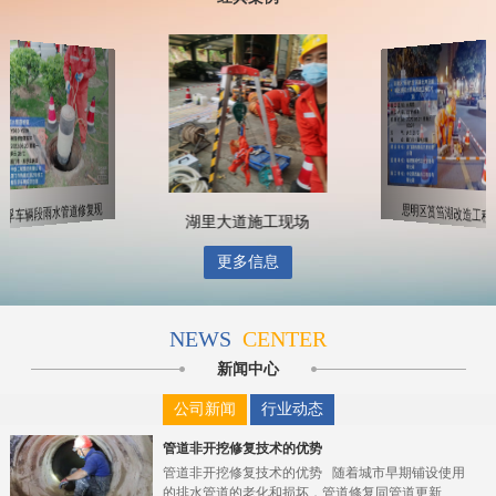
东孚车辆段雨水管道修复现
思明区筼筜湖改造工程
湖里大道施工现场
更多信息
NEWS
CENTER
新闻中心
公司新闻
行业动态
管道非开挖修复技术的优势
管道非开挖修复技术的优势 随着城市早期铺设使用
的排水管道的老化和损坏，管道修复同管道更新...